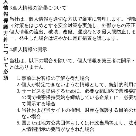
人
情
3.個人情報の管理について
報
当社は、個人情報を適切な方法で厳重に管理します。 情
保
ィ対策をはじめとする安全対策を実施し、外部からの不正
護
個人情報の流出、破壊、改竄、漏洩などを最大限防止しま
方
一、発生した場合は速やかに是正措置を講じます。
針
に
4.個人情報の開示
つ
い
当社は、以下の場合を除いて、個人情報を第三者に開示・
て
とはありません。
必
須
事前にお客様の了解を得た場合
個人が特定できないような情報として、統計的利用
サービスを提供するために、必要な範囲内で業務委
の間で機密保持契約を締結している企業）に、必要
て開示する場合
当社および当サイトの権利、財産を保護する目的の
ない場合
国または地方公共団体もしくは行政当局等より、法
人情報開示の要請がなされた場合