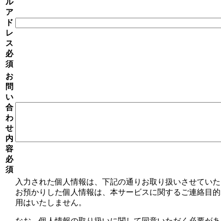
ル
ア
ド
レ
ス
必
須
お
問
い
合
わ
せ
内
容
必
須
入力された個人情報は、下記の通りお取り扱いさせていた
お預かりした個人情報は、本サービスに関するご連絡目的
用はいたしません。
なお、個人情報の取り扱いに関して同意いただく必要があ