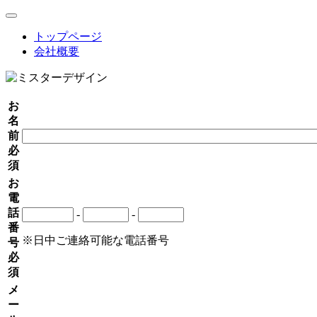
toggle
navigation
トップページ
会社概要
お
名
前
必
須
お
電
話
-
-
番
※日中ご連絡可能な電話番号
号
必
須
メ
ー